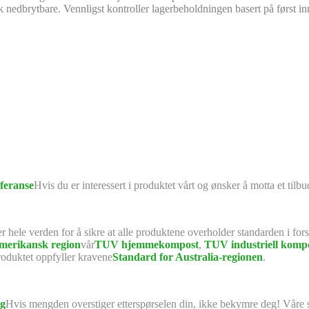
nedbrytbare. Vennligst kontroller lagerbeholdningen basert på først inn,
feranse
Hvis du er interessert i produktet vårt og ønsker å motta et til
ver hele verden for å sikre at alle produktene overholder standarden i for
amerikansk region
vår
TUV hjemmekompost
,
TUV industriell komp
produktet oppfyller kravene
Standard for Australia-regionen
.
kg
Hvis mengden overstiger etterspørselen din, ikke bekymre deg! Våre sal