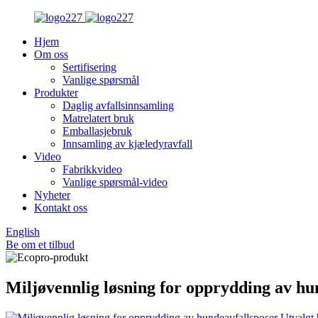
Hjem
Om oss
Sertifisering
Vanlige spørsmål
Produkter
Daglig avfallsinnsamling
Matrelatert bruk
Emballasjebruk
Innsamling av kjæledyravfall
Video
Fabrikkvideo
Vanlige spørsmål-video
Nyheter
Kontakt oss
English
Be om et tilbud
Miljøvennlig løsning for opprydding av hu