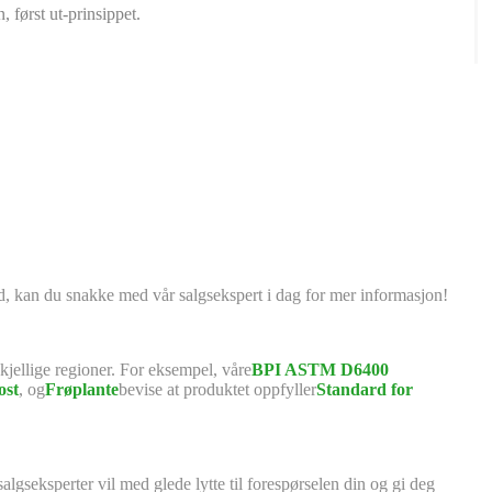
 først ut-prinsippet.
bud, kan du snakke med vår salgsekspert i dag for mer informasjon!
skjellige regioner. For eksempel, våre
BPI ASTM D6400
ost
, og
Frøplante
bevise at produktet oppfyller
Standard for
gseksperter vil med glede lytte til forespørselen din og gi deg