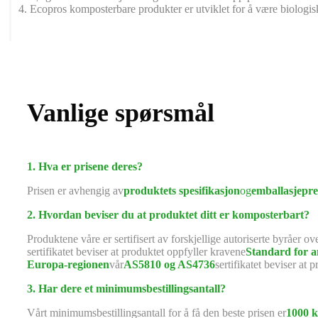
4. Ecopros komposterbare produkter er utviklet for å være biologisk 
Vanlige spørsmål
1. Hva er prisene deres?
Prisen er avhengig av
produktets spesifikasjon
og
emballasjepre
2. Hvordan beviser du at produktet ditt er komposterbart?
Produktene våre er sertifisert av forskjellige autoriserte byråer o
sertifikatet beviser at produktet oppfyller kravene
Standard for 
Europa-regionen
vår
AS5810 og AS4736
sertifikatet beviser at 
3. Har dere et minimumsbestillingsantall?
Vårt minimumsbestillingsantall for å få den beste prisen er
1000 