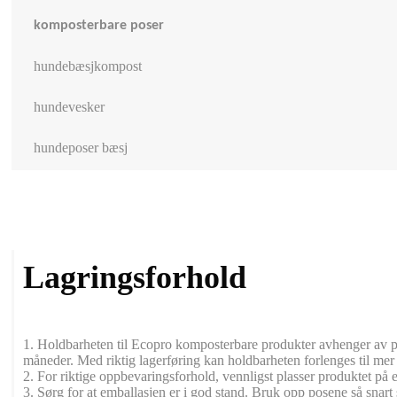
komposterbare poser
hundebæsjkompost
hundevesker
hundeposer bæsj
Lagringsforhold
1. Holdbarheten til Ecopro komposterbare produkter avhenger av po
måneder. Med riktig lagerføring kan holdbarheten forlenges til me
2. For riktige oppbevaringsforhold, vennligst plasser produktet på e
3. Sørg for at emballasjen er i god stand. Bruk opp posene så snart 