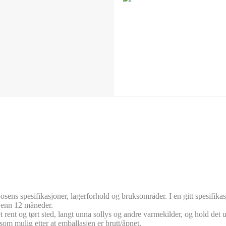
sens spesifikasjoner, lagerforhold og bruksområder. I en gitt spesifi
r enn 12 måneder.
t rent og tørt sted, langt unna sollys og andre varmekilder, og hold det
som mulig etter at emballasjen er brutt/åpnet.