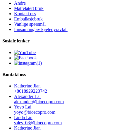
Andre
Matrelatert bruk
Kontakt oss
Emballasjebruk
Vanlige spørsmål
Innsamling av kjæledyravfall
Sosiale lenker
Kontakt oss
Katherine Jian
+8618929223742
Alexander Lai
alexander@bioecopro.com
Yoyo Lai
yoyo@bioecopro.com
Linda Lin
sales_08@bioecopro.com
Katherine Jian