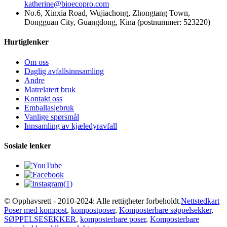
katherine@bioecopro.com
No.6, Xinxia Road, Wujiachong, Zhongtang Town,
Dongguan City, Guangdong, Kina (postnummer: 523220)
Hurtiglenker
Om oss
Daglig avfallsinnsamling
Andre
Matrelatert bruk
Kontakt oss
Emballasjebruk
Vanlige spørsmål
Innsamling av kjæledyravfall
Sosiale lenker
© Opphavsrett - 2010-2024: Alle rettigheter forbeholdt.
Nettstedkart
Poser med kompost
,
kompostposer
,
Komposterbare søppelsekker
,
SØPPELSESEKKER
,
komposterbare poser
,
Komposterbare