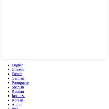
English
Chinese
French
German
Portuguese
Spanish
Russian
Japanese
Korean
Arabic
Irish