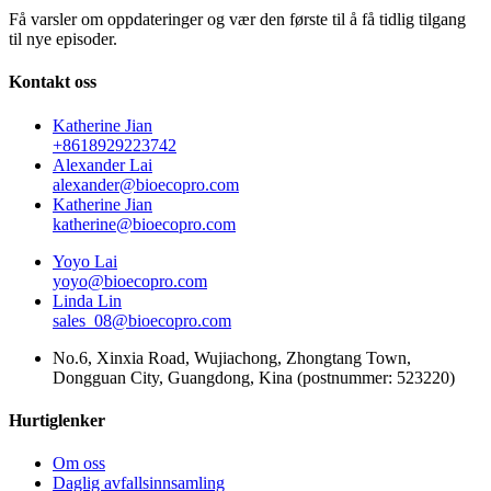
Få varsler om oppdateringer og vær den første til å få tidlig tilgang
til nye episoder.
Kontakt oss
Katherine Jian
+8618929223742
Alexander Lai
alexander@bioecopro.com
Katherine Jian
katherine@bioecopro.com
Yoyo Lai
yoyo@bioecopro.com
Linda Lin
sales_08@bioecopro.com
No.6, Xinxia Road, Wujiachong, Zhongtang Town,
Dongguan City, Guangdong, Kina (postnummer: 523220)
Hurtiglenker
Om oss
Daglig avfallsinnsamling