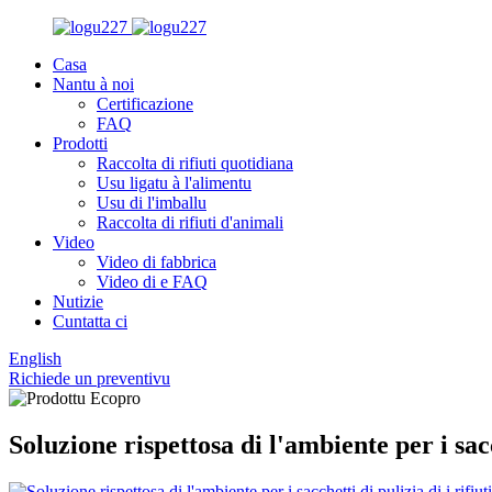
Casa
Nantu à noi
Certificazione
FAQ
Prodotti
Raccolta di rifiuti quotidiana
Usu ligatu à l'alimentu
Usu di l'imballu
Raccolta di rifiuti d'animali
Video
Video di fabbrica
Video di e FAQ
Nutizie
Cuntatta ci
English
Richiede un preventivu
Soluzione rispettosa di l'ambiente per i sacch