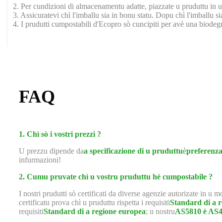
2. Per cundizioni di almacenamentu adatte, piazzate u pruduttu in un l
3. Assicuratevi chì l'imballu sia in bonu statu. Dopu chì l'imballu si
4. I prudutti cumpostabili d'Ecopro sò cuncipiti per avè una biodegra
FAQ
1. Chì sò i vostri prezzi ?
U prezzu dipende da
a specificazione di u pruduttu
è
preferenza
infurmazioni!
2. Cumu pruvate chì u vostru pruduttu hè cumpostabile ?
I nostri prudutti sò certificati da diverse agenzie autorizate in u 
certificatu prova chì u pruduttu rispetta i requisiti
Standard di a 
requisiti
Standard di a regione europea
; u nostru
AS5810 è AS