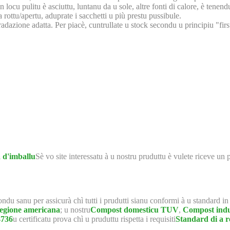
ocu pulitu è asciuttu, luntanu da u sole, altre fonti di calore, è tenendu
a rottu/apertu, aduprate i sacchetti u più prestu pussibule.
dazione adatta. Per piacè, cuntrullate u stock secondu u principiu "first-
 d'imballu
Sè vo site interessatu à u nostru pruduttu è vulete riceve un 
mondu sanu per assicurà chì tutti i prudutti sianu conformi à u standard i
regione americana
; u nostru
Compost domesticu TUV
,
Compost indu
4736
u certificatu prova chì u pruduttu rispetta i requisiti
Standard di a r