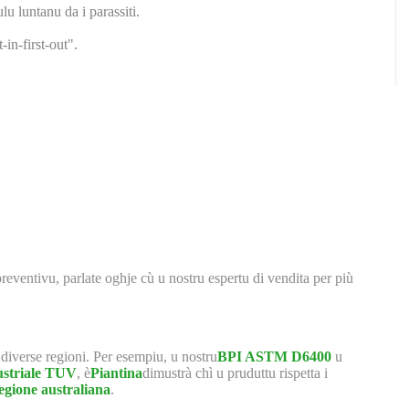
lu luntanu da i parassiti.
in-first-out".
preventivu, parlate oghje cù u nostru espertu di vendita per più
n diverse regioni. Per esempiu, u nostru
BPI ASTM D6400
u
striale TUV
, è
Piantina
dimustrà chì u pruduttu rispetta i
egione australiana
.