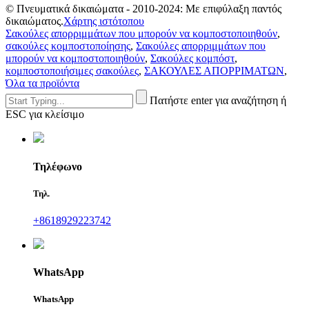
© Πνευματικά δικαιώματα - 2010-2024: Με επιφύλαξη παντός
δικαιώματος.
Χάρτης ιστότοπου
Σακούλες απορριμμάτων που μπορούν να κομποστοποιηθούν
,
σακούλες κομποστοποίησης
,
Σακούλες απορριμμάτων που
μπορούν να κομποστοποιηθούν
,
Σακούλες κομπόστ
,
κομποστοποιήσιμες σακούλες
,
ΣΑΚΟΥΛΕΣ ΑΠΟΡΡΙΜΑΤΩΝ
,
Όλα τα προϊόντα
Πατήστε enter για αναζήτηση ή
ESC για κλείσιμο
Τηλέφωνο
Τηλ.
+8618929223742
WhatsApp
WhatsApp