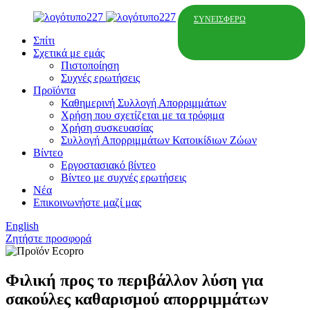
ΣΥΝΕΙΣΦΈΡΩ
Σπίτι
Σχετικά με εμάς
Πιστοποίηση
Συχνές ερωτήσεις
Προϊόντα
Καθημερινή Συλλογή Απορριμμάτων
Χρήση που σχετίζεται με τα τρόφιμα
Χρήση συσκευασίας
Συλλογή Απορριμμάτων Κατοικίδιων Ζώων
Βίντεο
Εργοστασιακό βίντεο
Βίντεο με συχνές ερωτήσεις
Νέα
Επικοινωνήστε μαζί μας
English
Ζητήστε προσφορά
Φιλική προς το περιβάλλον λύση για
σακούλες καθαρισμού απορριμμάτων