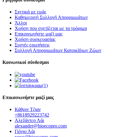
Σχετικά με εμάς
Καθημερινή Συλλογή Απορριμμάτων
Άλλοι
Χρήση που σχετίζεται με τα τρόφιμα
Επικοινωνήστε μαζί μας
Χρήση συσκευασίας
Συχνές ερωτήσεις
Συλλογή Απορριμμάτων Κατοικίδιων Ζώων
Κοινωνικοί σύνδεσμοι
Επικοινωνήστε μαζί μας
Κάθριν Τζιαν
+8618929223742
Αλεξάντερ Λάι
alexander@bioecopro.com
Γιόγιο Λάι
yoyo@bioecopro.com