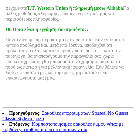
Δεχόμαστε
T/T, Western Union ή πληρωμή μέσω Alibaba
Για
άλλες μεθόδους πληρωμής, επικοινωνήστε μαζί μας για
περισσότερες πληροφορίες.
10. Ποια είναι η εγγύηση του προϊόντος;
Πάντα δίνουμε προτεραιότητα στην ποιότητα. Εάν εντοπιστεί
κάποιο πρόβλημα και, μετά από έρευνα, αποδειχθεί ότι
πρόκειται για ελαττωματικό προϊόν που προέκυψε κατά την
παραγωγή, θα αναπαράγουμε την παραγγελία σας χωρίς
επιπλέον χρέωση ή θα μπορούσατε να χρησιμοποιήσετε το
ποσό ως πίστωση για μελλοντική παραγγελία. Εάν θέλετε να
λάβετε περισσότερες λεπτομέρειες, μη διστάσετε να
επικοινωνήσετε μαζί μας.
Προηγούμενος:
Σακούλες απορριμμάτων Starseal No Gusset
Classic Style σε ρολό
Επόμενος:
Κομποστοποιήσιμες σακούλες άμμου γάτας με
κορδόνι για καθαρισμό περιττωμάτων γάτας