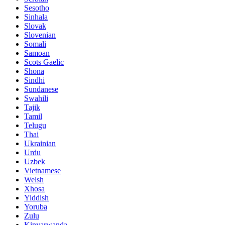
Sesotho
Sinhala
Slovak
Slovenian
Somali
Samoan
Scots Gaelic
Shona
Sindhi
Sundanese
Swahili
Tajik
Tamil
Telugu
Thai
Ukrainian
Urdu
Uzbek
Vietnamese
Welsh
Xhosa
Yiddish
Yoruba
Zulu
Kinyarwanda