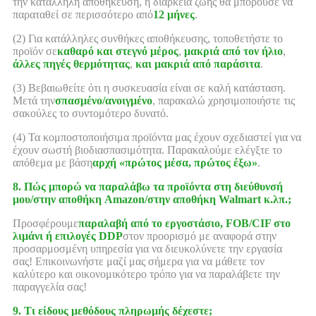
την κατάλληλη αποθήκευση, η διάρκεια ζωής θα μπορούσε να
παραταθεί σε περισσότερο από
12 μήνες
.
(2) Για κατάλληλες συνθήκες αποθήκευσης, τοποθετήστε το
προϊόν σε
καθαρό και στεγνό μέρος
,
μακριά από τον ήλιο
,
άλλες πηγές θερμότητας
,
και μακριά από παράσιτα
.
(3) Βεβαιωθείτε ότι η συσκευασία είναι σε καλή κατάσταση.
Μετά την
σπασμένο/ανοιγμένο
, παρακαλώ χρησιμοποιήστε τις
σακούλες το συντομότερο δυνατό.
(4) Τα κομποστοποιήσιμα προϊόντα μας έχουν σχεδιαστεί για να
έχουν σωστή βιοδιασπασιμότητα. Παρακαλούμε ελέγξτε το
απόθεμα με βάση
αρχή «πρώτος μέσα, πρώτος έξω»
.
8. Πώς μπορώ να παραλάβω τα προϊόντα στη διεύθυνσή
μου/στην αποθήκη Amazon/στην αποθήκη Walmart κ.λπ.;
Προσφέρουμε
παραλαβή από το εργοστάσιο, FOB/CIF στο
λιμάνι ή επιλογές DDP
στον προορισμό με αναφορά στην
προσαρμοσμένη υπηρεσία για να διευκολύνετε την εργασία
σας! Επικοινωνήστε μαζί μας σήμερα για να μάθετε τον
καλύτερο και οικονομικότερο τρόπο για να παραλάβετε την
παραγγελία σας!
9. Τι είδους μεθόδους πληρωμής δέχεστε;