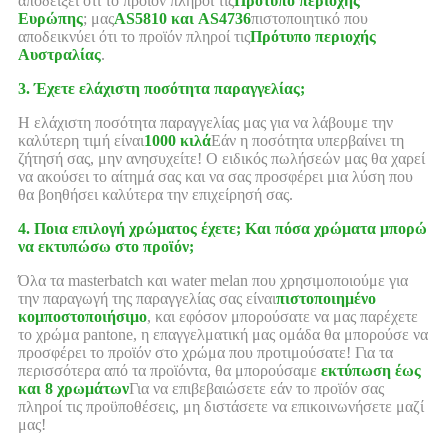
αποδείξει ότι το προϊόν πληροί τις
Πρότυπο περιοχής
Ευρώπης
; μας
AS5810 και AS4736
πιστοποιητικό που
αποδεικνύει ότι το προϊόν πληροί τις
Πρότυπο περιοχής
Αυστραλίας
.
3. Έχετε ελάχιστη ποσότητα παραγγελίας;
Η ελάχιστη ποσότητα παραγγελίας μας για να λάβουμε την
καλύτερη τιμή είναι
1000 κιλά
Εάν η ποσότητα υπερβαίνει τη
ζήτησή σας, μην ανησυχείτε! Ο ειδικός πωλήσεών μας θα χαρεί
να ακούσει το αίτημά σας και να σας προσφέρει μια λύση που
θα βοηθήσει καλύτερα την επιχείρησή σας.
4. Ποια επιλογή χρώματος έχετε; Και πόσα χρώματα μπορώ
να εκτυπώσω στο προϊόν;
Όλα τα masterbatch και water melan που χρησιμοποιούμε για
την παραγωγή της παραγγελίας σας είναι
πιστοποιημένο
κομποστοποιήσιμο
, και εφόσον μπορούσατε να μας παρέχετε
το χρώμα pantone, η επαγγελματική μας ομάδα θα μπορούσε να
προσφέρει το προϊόν στο χρώμα που προτιμούσατε! Για τα
περισσότερα από τα προϊόντα, θα μπορούσαμε
εκτύπωση έως
και 8 χρωμάτων
Για να επιβεβαιώσετε εάν το προϊόν σας
πληροί τις προϋποθέσεις, μη διστάσετε να επικοινωνήσετε μαζί
μας!