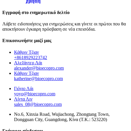
χρήση
Εγγραφή στο ενημερωτικό δελτίο
Λάβετε ειδοποιήσεις για ενημερώσεις και γίνετε οι πρώτοι που θα
αποκτήσουν έγκαιρη πρόσβαση σε νέα επεισόδια.
Επικοινωνήστε μαζί μας
Κάθριν Τζιαν
+8618929223742
Αλεξάντερ Λάι
alexander@bioecopro.com
Κάθριν Τζιαν
katherine@bioecopro.com
Γιόγιο Λάι
yoyo@bioecopro.com
Λίντα Λιν
sales_08@bioecopro.com
No.6, Xinxia Road, Wujiachong, Zhongtang Town,
Dongguan City, Guangdong, Κίνα (Τ.Κ.: 523220)
Γρήγοροι σύνδεσμοι