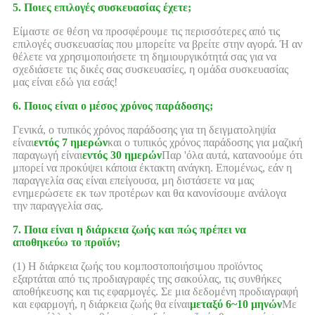
5. Ποιες επιλογές συσκευασίας έχετε;
Είμαστε σε θέση να προσφέρουμε τις περισσότερες από τις
επιλογές συσκευασίας που μπορείτε να βρείτε στην αγορά. Ή αν
θέλετε να χρησιμοποιήσετε τη δημιουργικότητά σας για να
σχεδιάσετε τις δικές σας συσκευασίες, η ομάδα συσκευασίας
μας είναι εδώ για εσάς!
6. Ποιος είναι ο μέσος χρόνος παράδοσης;
Γενικά, ο τυπικός χρόνος παράδοσης για τη δειγματοληψία
είναι
εντός 7 ημερών
και ο τυπικός χρόνος παράδοσης για μαζική
παραγωγή είναι
εντός 30 ημερών
Παρ 'όλα αυτά, κατανοούμε ότι
μπορεί να προκύψει κάποια έκτακτη ανάγκη. Επομένως, εάν η
παραγγελία σας είναι επείγουσα, μη διστάσετε να μας
ενημερώσετε εκ των προτέρων και θα κανονίσουμε ανάλογα
την παραγγελία σας.
7. Ποια είναι η διάρκεια ζωής και πώς πρέπει να
αποθηκεύω το προϊόν;
(1) Η διάρκεια ζωής του κομποστοποιήσιμου προϊόντος
εξαρτάται από τις προδιαγραφές της σακούλας, τις συνθήκες
αποθήκευσης και τις εφαρμογές. Σε μια δεδομένη προδιαγραφή
και εφαρμογή, η διάρκεια ζωής θα είναι
μεταξύ 6~10 μηνών
Με