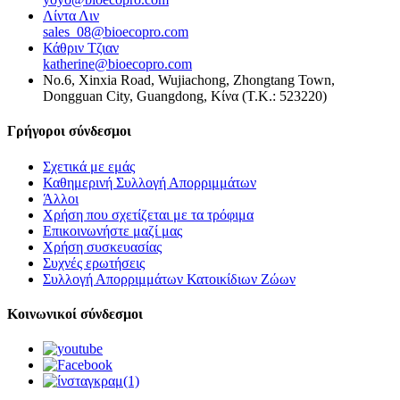
Λίντα Λιν
sales_08@bioecopro.com
Κάθριν Τζιαν
katherine@bioecopro.com
No.6, Xinxia Road, Wujiachong, Zhongtang Town,
Dongguan City, Guangdong, Κίνα (Τ.Κ.: 523220)
Γρήγοροι σύνδεσμοι
Σχετικά με εμάς
Καθημερινή Συλλογή Απορριμμάτων
Άλλοι
Χρήση που σχετίζεται με τα τρόφιμα
Επικοινωνήστε μαζί μας
Χρήση συσκευασίας
Συχνές ερωτήσεις
Συλλογή Απορριμμάτων Κατοικίδιων Ζώων
Κοινωνικοί σύνδεσμοι