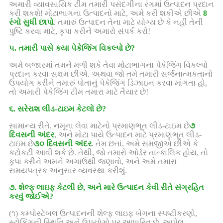
અમારી વ્યાવસાયિક ટીમ તમારી પસંદગીના રંગમાં ઉત્પાદન પ્રદાન
કરી શકશે! મોટાભાગના ઉત્પાદનો માટે, અમે કરી શકીએ છીએ
8
રંગો સુધી છાપો
. તમારું ઉત્પાદન તેના માટે યોગ્ય છે કે નહીં તેની
પુષ્ટિ કરવા માટે, કૃપા કરીને અમારો સંપર્ક કરો!
૫. તમારી પાસે કયા પેકેજિંગ વિકલ્પો છે?
અમે બજારમાં તમને મળી શકે તેવા મોટાભાગના પેકેજિંગ વિકલ્પો
પ્રદાન કરવા સક્ષમ છીએ. અથવા જો તમે તમારી સર્જનાત્મકતાનો
ઉપયોગ કરીને તમારું પોતાનું પેકેજિંગ ડિઝાઇન કરવા માંગતા હો,
તો અમારી પેકેજિંગ ટીમ તમારા માટે તૈયાર છે!
૬. સરેરાશ લીડ-ટાઇમ કેટલો છે?
સામાન્ય રીતે, નમૂના લેવા માટેનો પ્રમાણભૂત લીડ-ટાઇમ છે
૭
દિવસની અંદર
, અને મોટા પાયે ઉત્પાદન માટે પ્રમાણભૂત લીડ-
ટાઇમ છે
૩૦ દિવસની અંદર
. તેમ છતાં, અમે સમજીએ છીએ કે
કટોકટી આવી શકે છે. તેથી, જો તમારો ઓર્ડર તાત્કાલિક હોય, તો
કૃપા કરીને અમને અગાઉથી જણાવો, અને અમે તમારા
સમયપત્રક અનુસાર વ્યવસ્થા કરીશું.
૭. શેલ્ફ લાઇફ કેટલી છે, અને મારે ઉત્પાદન કેવી રીતે સંગ્રહિત
કરવું જોઈએ?
(૧) કમ્પોસ્ટેબલ ઉત્પાદનની શેલ્ફ લાઇફ બેગના સ્પષ્ટીકરણો,
સ્ટોકિંગની સ્થિતિ અને ઉપયોગો પર આધારિત છે. આપેલ