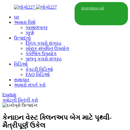
સબ્સ્ક્રાઇબ કરો
ઘર
અમારા વિશે
પ્રમાણપત્ર
પ્રશ્નો
ઉત્પાદનો
દૈનિક કચરો સંગ્રહ
ખોરાક સંબંધિત ઉપયોગ
પેકેજિંગ ઉપયોગ
પાલતુ કચરો સંગ્રહ
વિડિઓ
ફેક્ટરી વિડિઓ
FAQ વિડિઓ
સમાચાર
અમારો સંપર્ક કરો
English
ક્વોટની વિનંતી કરો
કેનાઇન વેસ્ટ ક્લિનઅપ બેગ માટે પૃથ્વી-
મૈત્રીપૂર્ણ ઉકેલ