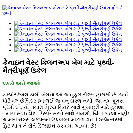
કેનાઇન વેસ્ટ ક્લિનઅપ બેગ માટે પૃથ્વી-
મૈત્રીપૂર્ણ ઉકેલ
પકડો અને જાઓ
કમ્પોસ્ટેબલ ડોગી બેગના આ અનુકૂળ રોલ્સ હાથમાં છે, અને
પોર્ટેબલ છે
ખિસ્સામાં લઈ જવાનું સરળ નથી. જો તમે કૂતરા
પ્રેમી છો, તો તમારા પ્રિય મિત્ર સાથે મુસાફરી માટે હંમેશા
તમારા સ્ટાઇલિશ ડિસ્પેન્સરને સાથે રાખશો, ચિંતા કરશો નહીં!
અમારા રોલ્સ બજારમાં ઉપલબ્ધ મોટાભાગના ડિસ્પેન્સરમાં
ફિટ થાય તે રીતે ડિઝાઇન કરવામાં આવ્યા છે!