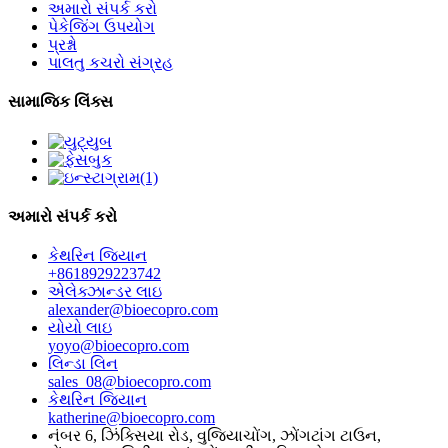
અમારો સંપર્ક કરો
પેકેજિંગ ઉપયોગ
પ્રશ્નો
પાલતુ કચરો સંગ્રહ
સામાજિક લિંક્સ
અમારો સંપર્ક કરો
કેથરિન જિયાન
+8618929223742
એલેક્ઝાન્ડર લાઇ
alexander@bioecopro.com
યોયો લાઇ
yoyo@bioecopro.com
લિન્ડા લિન
sales_08@bioecopro.com
કેથરિન જિયાન
katherine@bioecopro.com
નંબર 6, ઝિંક્સિયા રોડ, વુજિયાચોંગ, ઝોંગટાંગ ટાઉન,