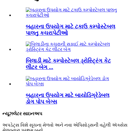
બહારના ઉપયોગ માટે ટકાઉ કમ્પોસ્ટેબલ
પાલતુ કચરાપેટીઓ
બિલાડી માટે કમ્પોસ્ટેબલ ડ્રોસ્ટ્રિંગ કેટ
લીટર બેગ ...
બહારના ઉપયોગ માટે બાયોડિગ્રેડેબલ
ડોગ પોપ બેગ્સ
ન્યૂઝલેટર સાઇનઅપ
અપડેટ્સ વિશે સૂચના મેળવો અને નવા એપિસોડ્સની વહેલી ઍક્સેસ
મેળવનારા પ્રથમ બનો.