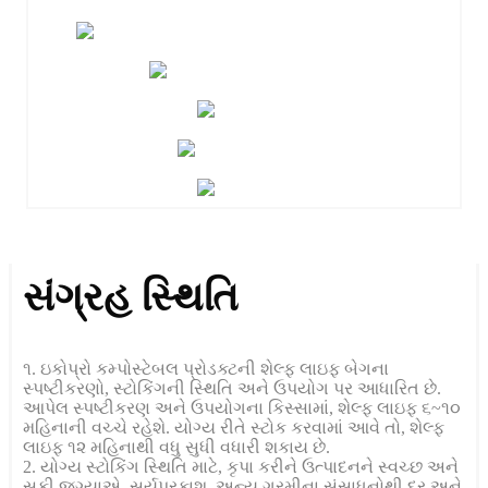
સંગ્રહ સ્થિતિ
૧. ઇકોપ્રો કમ્પોસ્ટેબલ પ્રોડક્ટની શેલ્ફ લાઇફ બેગના
સ્પષ્ટીકરણો, સ્ટોકિંગની સ્થિતિ અને ઉપયોગ પર આધારિત છે.
આપેલ સ્પષ્ટીકરણ અને ઉપયોગના કિસ્સામાં, શેલ્ફ લાઇફ ૬~૧૦
મહિનાની વચ્ચે રહેશે. યોગ્ય રીતે સ્ટોક કરવામાં આવે તો, શેલ્ફ
લાઇફ ૧૨ મહિનાથી વધુ સુધી વધારી શકાય છે.
2. યોગ્ય સ્ટોકિંગ સ્થિતિ માટે, કૃપા કરીને ઉત્પાદનને સ્વચ્છ અને
સૂકી જગ્યાએ, સૂર્યપ્રકાશ, અન્ય ગરમીના સંસાધનોથી દૂર અને