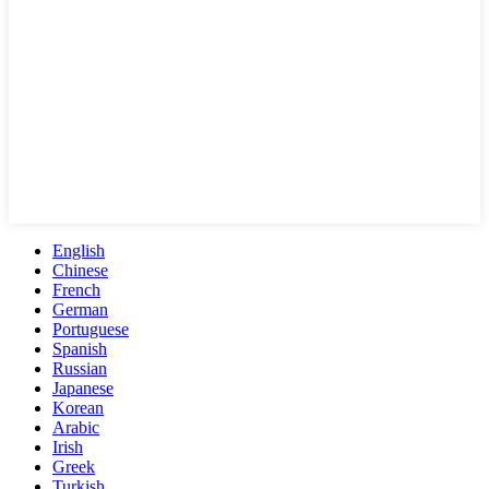
English
Chinese
French
German
Portuguese
Spanish
Russian
Japanese
Korean
Arabic
Irish
Greek
Turkish