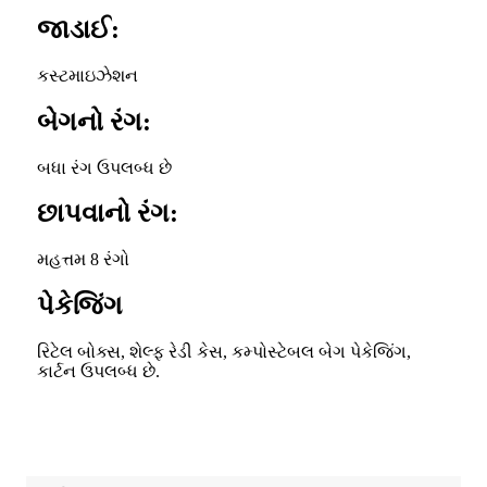
જાડાઈ:
કસ્ટમાઇઝેશન
બેગનો રંગ:
બધા રંગ ઉપલબ્ધ છે
છાપવાનો રંગ:
મહત્તમ 8 રંગો
પેકેજિંગ
રિટેલ બોક્સ, શેલ્ફ રેડી કેસ, કમ્પોસ્ટેબલ બેગ પેકેજિંગ,
કાર્ટન ઉપલબ્ધ છે.