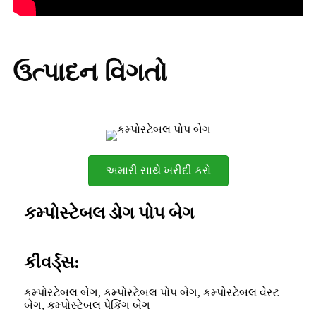
ઉત્પાદન વિગતો
અમારી સાથે ખરીદી કરો
કમ્પોસ્ટેબલ ડોગ પોપ બેગ
કીવર્ડ્સ:
કમ્પોસ્ટેબલ બેગ, કમ્પોસ્ટેબલ પોપ બેગ, કમ્પોસ્ટેબલ વેસ્ટ
બેગ, કમ્પોસ્ટેબલ પેકિંગ બેગ