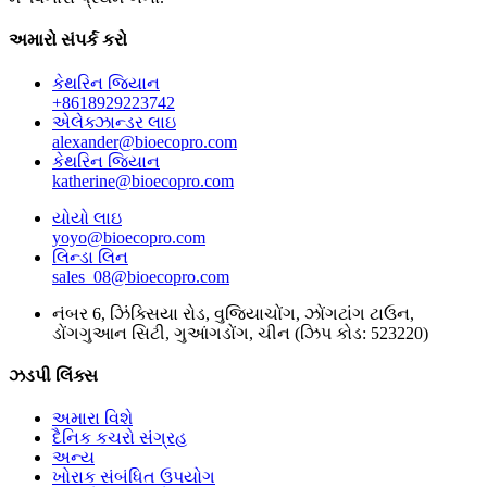
અમારો સંપર્ક કરો
કેથરિન જિયાન
+8618929223742
એલેક્ઝાન્ડર લાઇ
alexander@bioecopro.com
કેથરિન જિયાન
katherine@bioecopro.com
યોયો લાઇ
yoyo@bioecopro.com
લિન્ડા લિન
sales_08@bioecopro.com
નંબર 6, ઝિંક્સિયા રોડ, વુજિયાચોંગ, ઝોંગટાંગ ટાઉન,
ડોંગગુઆન સિટી, ગુઆંગડોંગ, ચીન (ઝિપ કોડ: 523220)
ઝડપી લિંક્સ
અમારા વિશે
દૈનિક કચરો સંગ્રહ
અન્ય
ખોરાક સંબંધિત ઉપયોગ