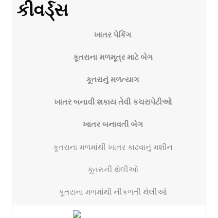
કીવર્ડ્સ
ખાતર પેકિંગ
કૂતરાના મળમૂત્ર માટે બેગ
કૂતરાનું મળત્યાગ
ખાતર બનાવી શકાય તેવી કચરાપેટીઓ
ખાતર બનાવતી બેગ
કૂતરાના મળમાંથી ખાતર કાઢવાનું મશીન
કૂતરાની થેલીઓ
કૂતરાના મળમાંથી નીકળતી થેલીઓ