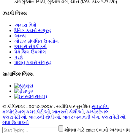
ડોંગગુઆન સિટી, ગુઆંગડોંગ, ચીન (ઝિપ કોડ: 523220)
ઝડપી લિંક્સ
અમારા વિશે
દૈનિક કચરો સંગ્રહ
અન્ય
ખોરાક સંબંધિત ઉપયોગ
અમારો સંપર્ક કરો
પેકેજિંગ ઉપયોગ
પ્રશ્નો
પાલતુ કચરો સંગ્રહ
સામાજિક લિંક્સ
© કૉપિરાઇટ - ૨૦૧૦-૨૦૨૪ : સર્વાધિકાર સુરક્ષિત.
સાઇટમેપ
કમ્પોસ્ટેબલ કચરાપેટીઓ
,
ખાતરની થેલીઓ
,
કમ્પોસ્ટેબલ
કચરાપેટીઓ
,
ખાતરની થેલીઓ
,
ખાતર બનાવતી બેગ
,
કચરાપેટીઓ
,
બધા ઉત્પાદનો
શોધવા માટે enter દબાવો અથવા બંધ