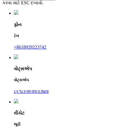
કરવા માટે ESC દબાવો.
ફોન
ટેલ
+8618929223742
વોટ્સએપ
વોટ્સએપ
૮૬૧૮૯૨૯૨૨૩૭૪૨
વીચેટ
જુડી