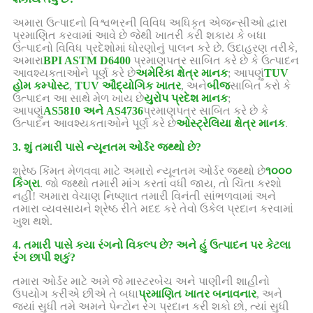
અમારા ઉત્પાદનો વિશ્વભરની વિવિધ અધિકૃત એજન્સીઓ દ્વારા
પ્રમાણિત કરવામાં આવે છે જેથી ખાતરી કરી શકાય કે બધા
ઉત્પાદનો વિવિધ પ્રદેશોમાં ધોરણોનું પાલન કરે છે. ઉદાહરણ તરીકે,
અમારા
BPI ASTM D6400
પ્રમાણપત્ર સાબિત કરે છે કે ઉત્પાદન
આવશ્યકતાઓને પૂર્ણ કરે છે
અમેરિકા ક્ષેત્ર માનક
; આપણું
TUV
હોમ કમ્પોસ્ટ
,
TUV ઔદ્યોગિક ખાતર
, અને
બીજ
સાબિત કરો કે
ઉત્પાદન આ સાથે મેળ ખાય છે
યુરોપ પ્રદેશ માનક
;
આપણું
AS5810 અને AS4736
પ્રમાણપત્ર સાબિત કરે છે કે
ઉત્પાદન આવશ્યકતાઓને પૂર્ણ કરે છે
ઓસ્ટ્રેલિયા ક્ષેત્ર માનક
.
3. શું તમારી પાસે ન્યૂનતમ ઓર્ડર જથ્થો છે?
શ્રેષ્ઠ કિંમત મેળવવા માટે અમારો ન્યૂનતમ ઓર્ડર જથ્થો છે
૧૦૦૦
કિગ્રા
. જો જથ્થો તમારી માંગ કરતાં વધી જાય, તો ચિંતા કરશો
નહીં! અમારા વેચાણ નિષ્ણાત તમારી વિનંતી સાંભળવામાં અને
તમારા વ્યવસાયને શ્રેષ્ઠ રીતે મદદ કરે તેવો ઉકેલ પ્રદાન કરવામાં
ખુશ થશે.
4. તમારી પાસે કયા રંગનો વિકલ્પ છે? અને હું ઉત્પાદન પર કેટલા
રંગ છાપી શકું?
તમારા ઓર્ડર માટે અમે જે માસ્ટરબેચ અને પાણીની શાહીનો
ઉપયોગ કરીએ છીએ તે બધા
પ્રમાણિત ખાતર બનાવનાર
, અને
જ્યાં સુધી તમે અમને પેન્ટોન રંગ પ્રદાન કરી શકો છો, ત્યાં સુધી