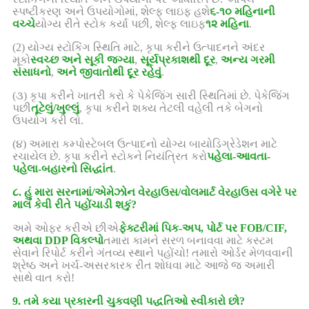
સ્પષ્ટીકરણ અને ઉપયોગોમાં, શેલ્ફ લાઇફ હશે
૬-૧૦ મહિનાની
વચ્ચે
યોગ્ય રીતે સ્ટોક કર્યા પછી, શેલ્ફ લાઇફ
૧૨ મહિના
.
(2) યોગ્ય સ્ટોકિંગ સ્થિતિ માટે, કૃપા કરીને ઉત્પાદનને અંદર
મૂકો
સ્વચ્છ અને સૂકી જગ્યા
,
સૂર્યપ્રકાશથી દૂર
,
અન્ય ગરમી
સંસાધનો
,
અને જીવાતોથી દૂર રહેવું
.
(૩) કૃપા કરીને ખાતરી કરો કે પેકેજિંગ સારી સ્થિતિમાં છે. પેકેજિંગ
પછી
તૂટેલું/ખુલ્લું
, કૃપા કરીને શક્ય તેટલી વહેલી તકે બેગનો
ઉપયોગ કરી લો.
(૪) અમારા કમ્પોસ્ટેબલ ઉત્પાદનો યોગ્ય બાયોડિગ્રેડેશન માટે
રચાયેલ છે. કૃપા કરીને સ્ટોકને નિયંત્રિત કરો
પહેલા-આવતા-
પહેલા-બહારનો સિદ્ધાંત
.
૮. હું મારા સરનામાં/એમેઝોન વેરહાઉસ/વોલમાર્ટ વેરહાઉસ વગેરે પર
માલ કેવી રીતે પહોંચાડી શકું?
અમે ઓફર કરીએ છીએ
ફેક્ટરીમાં પિક-અપ, પોર્ટ પર FOB/CIF,
અથવા DDP વિકલ્પો
તમારા કામને સરળ બનાવવા માટે કસ્ટમ
સેવાને રિપોર્ટ કરીને ગંતવ્ય સ્થાને પહોંચો! તમારો ઓર્ડર મેળવવાની
શ્રેષ્ઠ અને ખર્ચ-અસરકારક રીત શોધવા માટે આજે જ અમારી
સાથે વાત કરો!
9. તમે કયા પ્રકારની ચુકવણી પદ્ધતિઓ સ્વીકારો છો?