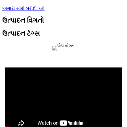
અમારી સાથે ખરીદી કરો
ઉત્પાદન વિગતો
ઉત્પાદન ટૅગ્સ