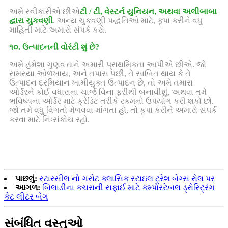
અમે સ્વીકારીએ છીએ
ટી / ટી, વેસ્ટર્ન યુનિયન, અથવા અલીબાબા
દ્વારા ચુકવણી
. અન્ય ચુકવણી પદ્ધતિઓ માટે, કૃપા કરીને વધુ
માહિતી માટે અમારો સંપર્ક કરો.
૧૦. ઉત્પાદનની વોરંટી શું છે?
અમે હંમેશા ગુણવત્તાને અમારી પ્રાથમિકતા આપીએ છીએ. જો
સમસ્યા ઓળખાય, અને તપાસ પછી, તે સાબિત થાય કે તે
ઉત્પાદન દરમિયાન ખામીયુક્ત ઉત્પાદન છે, તો અમે તમારા
ઓર્ડરને કોઈ વધારાના ચાર્જ વિના ફરીથી બનાવીશું, અથવા તમે
ભવિષ્યના ઓર્ડર માટે ક્રેડિટ તરીકે રકમનો ઉપયોગ કરી શકો છો.
જો તમે વધુ વિગતો મેળવવા માંગતા હો, તો કૃપા કરીને અમારો સંપર્ક
કરવા માટે નિઃસંકોચ રહો.
પાછલું:
સ્ટારસીલ નો ગસેટ ક્લાસિક સ્ટાઇલ ટ્રેશ બેગ્સ રોલ પર
આગળ:
બિલાડીના કચરાની સફાઈ માટે કમ્પોસ્ટેબલ ડ્રોસ્ટ્રિંગ
કેટ લીટર બેગ
સંબંધિત વસ્તુઓ