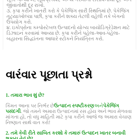
જીવાતોથી દૂર રાખો.
૩. કૃપા કરીને ખાતરી કરો કે પેકેજિંગ સારી સ્થિતિમાં છે. પેકેજિંગ
તૂટ્યા/ખોલ્યા પછી, કૃપા કરીને શક્ય તેટલી વહેલી તકે બેગનો
ઉપયોગ કરો.
૪. ઇકોપ્રોના કમ્પોસ્ટેબલ ઉત્પાદનો યોગ્ય બાયોડિગ્રેડેશન માટે
ડિઝાઇન કરવામાં આવ્યા છે. કૃપા કરીને પહેલા-આવ-પહેલા-
બહારના સિદ્ધાંતના આધારે સ્ટોકને નિયંત્રિત કરો.
વારંવાર પૂછાતા પ્રશ્નો
1. તમારા ભાવ શું છે?
કિંમત આના પર નિર્ભર છે
ઉત્પાદન સ્પષ્ટીકરણ
અને
પેકેજિંગ
પસંદગી
. જો તમને અમારા ઉત્પાદનમાં રસ હોય અને ભાવ મેળવવા
માંગતા હો, તો વધુ માહિતી માટે કૃપા કરીને આજે જ અમારા વેચાણ
નિષ્ણાત સાથે વાત કરો!
2. તમે કેવી રીતે સાબિત કરશો કે તમારું ઉત્પાદન ખાતર બનાવી
શકાય તેવું છે?