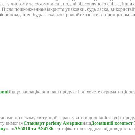
укт у чистому та сухому місці, подалі від сонячного світла, інши
і. Після пошкодження/відкриття упаковки, будь ласка, використа
о біорозкладання. Будь ласка, контролюйте запаси за принципо
овці
Якщо вас зацікавив наш продукт і ви хочете отримати цінову
ами по всьому світу, щоб гарантувати відповідність усіх продук
кту вимогам
Стандарт регіону Америки
наш
Домашній компост
ону
наш
AS5810 та AS4736
сертифікат підтверджує відповідність