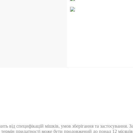
ить від специфікацій мішків, умов зберігання та застосування. З
ня термін придатності може бути продовжений до понад 12 місяців