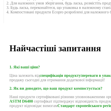
2. Для належних умов зберігання, будь ласка, розмістіть прод
3. Будь ласка, переконайтеся, що упаковка в належному стан
4. Компостовані продукти Ecopro розроблені для належног
Найчастіші запитання
1. Які ваші ціни?
Ціна залежить від
специфікація продукту
і
переваги в упак
продажу сьогодні для отримання додаткової інформації!
2. Як ви доводите, що ваш продукт компостується?
Наші продукти сертифіковані різними уповноваженими орган
ASTM D6400
сертифікат підтверджує відповідність проду
продукт відповідає вимогам
Стандарт європейського регі