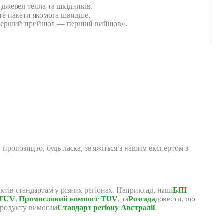
х джерел тепла та шкідників.
йте пакети якомога швидше.
м «перший прийшов — перший вийшов».
 пропозицію, будь ласка, зв'яжіться з нашим експертом з
тів стандартам у різних регіонах. Наприклад, наші
БПІ
 TUV
,
Промисловий компост TUV
, та
Розсада
довести, що
 продукту вимогам
Стандарт регіону Австралії
.