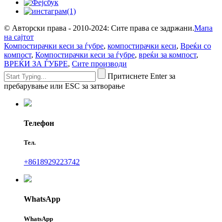
© Авторски права - 2010-2024: Сите права се задржани.
Мапа
на сајтот
Компостирачки кеси за ѓубре
,
компостирачки кеси
,
Вреќи со
компост
,
Компостирачки кеси за ѓубре
,
вреќи за компост
,
ВРЕЌИ ЗА ЃУБРЕ
,
Сите производи
Притиснете Enter за
пребарување или ESC за затворање
Телефон
Тел.
+8618929223742
WhatsApp
WhatsApp