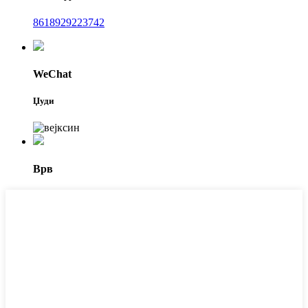
8618929223742
WeChat
Џуди
Врв