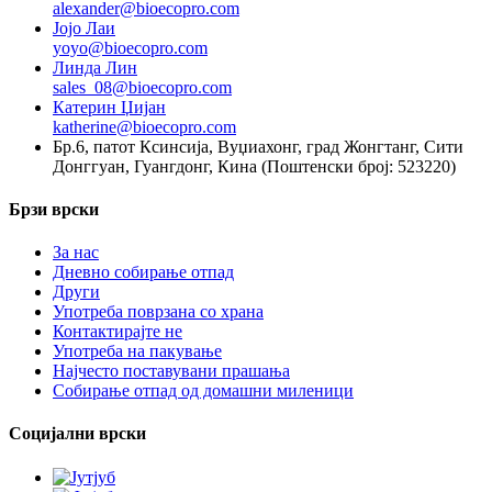
alexander@bioecopro.com
Јојо Лаи
yoyo@bioecopro.com
Линда Лин
sales_08@bioecopro.com
Катерин Џијан
katherine@bioecopro.com
Бр.6, патот Ксинсија, Вуџиахонг, град Жонгтанг, Сити
Донггуан, Гуангдонг, Кина (Поштенски број: 523220)
Брзи врски
За нас
Дневно собирање отпад
Други
Употреба поврзана со храна
Контактирајте не
Употреба на пакување
Најчесто поставувани прашања
Собирање отпад од домашни миленици
Социјални врски