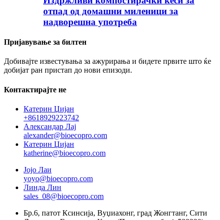
Издржливи компостирачки кеси за
отпад од домашни миленици за
надворешна употреба
Пријавување за билтен
Добивајте известувања за ажурирања и бидете првите што ќе
добијат ран пристап до нови епизоди.
Контактирајте не
Катерин Џијан
+8618929223742
Александар Лај
alexander@bioecopro.com
Катерин Џијан
katherine@bioecopro.com
Јојо Лаи
yoyo@bioecopro.com
Линда Лин
sales_08@bioecopro.com
Бр.6, патот Ксинсија, Вуџиахонг, град Жонгтанг, Сити