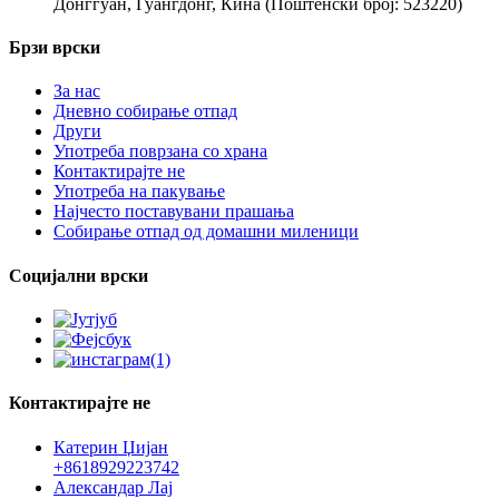
Донггуан, Гуангдонг, Кина (Поштенски број: 523220)
Брзи врски
За нас
Дневно собирање отпад
Други
Употреба поврзана со храна
Контактирајте не
Употреба на пакување
Најчесто поставувани прашања
Собирање отпад од домашни миленици
Социјални врски
Контактирајте не
Катерин Џијан
+8618929223742
Александар Лај