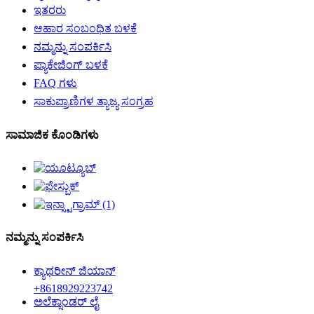
ಇತರರು
ಆಹಾರ ಸಂಬಂಧಿತ ಬಳಕೆ
ನಮ್ಮನ್ನು ಸಂಪರ್ಕಿಸಿ
ಪ್ಯಾಕೇಜಿಂಗ್ ಬಳಕೆ
FAQ ಗಳು
ಸಾಕುಪ್ರಾಣಿಗಳ ತ್ಯಾಜ್ಯ ಸಂಗ್ರಹ
ಸಾಮಾಜಿಕ ಕೊಂಡಿಗಳು
ನಮ್ಮನ್ನು ಸಂಪರ್ಕಿಸಿ
ಕ್ಯಾಥರೀನ್ ಜಿಯಾನ್
+8618929223742
ಅಲೆಕ್ಸಾಂಡರ್ ಲೈ