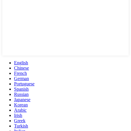
English
Chinese
French
German
Portuguese
Spanish
Russian
Japanese
Korean
Arabic
Irish
Greek
Turkish