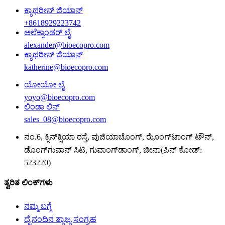
ಕ್ಯಾಥರೀನ್ ಜಿಯಾನ್
+8618929223742
ಅಲೆಕ್ಸಾಂಡರ್ ಲೈ
alexander@bioecopro.com
ಕ್ಯಾಥರೀನ್ ಜಿಯಾನ್
katherine@bioecopro.com
ಯೋಯೋ ಲೈ
yoyo@bioecopro.com
ಲಿಂಡಾ ಲಿನ್
sales_08@bioecopro.com
ನಂ.6, ಕ್ಸಿನ್‌ಕ್ಸಿಯಾ ರಸ್ತೆ, ವುಜಿಯಾಚೊಂಗ್, ಝೊಂಗ್‌ಟಾಂಗ್ ಟೌನ್,
ಡೊಂಗ್‌ಗುವಾನ್ ಸಿಟಿ, ಗುವಾಂಗ್‌ಡಾಂಗ್, ಚೀನಾ(ಪಿನ್ ಕೋಡ್:
523220)
ತ್ವರಿತ ಲಿಂಕ್‌ಗಳು
ನಮ್ಮ ಬಗ್ಗೆ
ದೈನಂದಿನ ತ್ಯಾಜ್ಯ ಸಂಗ್ರಹ