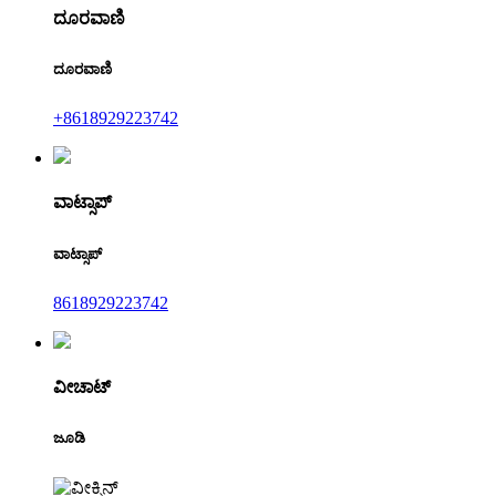
ದೂರವಾಣಿ
ದೂರವಾಣಿ
+8618929223742
ವಾಟ್ಸಾಪ್
ವಾಟ್ಸಾಪ್
8618929223742
ವೀಚಾಟ್
ಜೂಡಿ