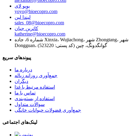
alexander@bioecopro.com
یویو لای
yoyo@bioecopro.com
لیندا لین
sales_08@bioecopro.com
کاترین جیان
katherine@bioecopro.com
شماره 6، جاده Xinxia، Wujiachong، شهر Zhongtang، شهر
Dongguan، گوانگدونگ، چین (کد پستی: 523220)
پیوندهای سریع
درباره ما
جمع‌آوری روزانه زباله
دیگران
استفاده مرتبط با غذا
تماس با ما
استفاده از بسته‌بندی
سوالات متداول
جمع‌آوری فضولات حیوانات خانگی
لینک‌های اجتماعی