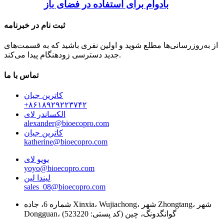
بادوام برای استفاده در فضای باز
ثبت نام در خبرنامه
از به‌روزرسانی‌ها مطلع شوید و اولین نفری باشید که به قسمت‌های
جدید دسترسی زودهنگام پیدا می‌کند.
تماس با ما
کاترین جیان
‎+۸۶۱۸۹۲۹۲۲۳۷۴۲‎
الکساندر لای
alexander@bioecopro.com
کاترین جیان
katherine@bioecopro.com
یویو لای
yoyo@bioecopro.com
لیندا لین
sales_08@bioecopro.com
شماره 6، جاده Xinxia، Wujiachong، شهر Zhongtang، شهر
Dongguan، گوانگدونگ، چین (کد پستی: 523220)