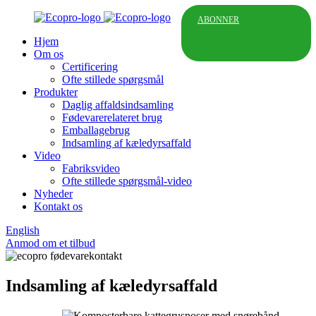
ABONNER
Hjem
Om os
Certificering
Ofte stillede spørgsmål
Produkter
Daglig affaldsindsamling
Fødevarerelateret brug
Emballagebrug
Indsamling af kæledyrsaffald
Video
Fabriksvideo
Ofte stillede spørgsmål-video
Nyheder
Kontakt os
English
Anmod om et tilbud
Indsamling af kæledyrsaffald