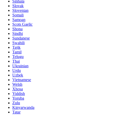
Sinhala
Slovak
Slovenian
Somali
Samoan
Scots Gaelic
Shona
Sindhi
Sundanese
Swahili
Tajik
Tamil
Telugu
Thai
Ukrainian
Urdu
Uzbek
Vietnamese
Welsh
Xhosa
Yiddish
Yoruba
Zulu
Kinyarwanda
Tatar