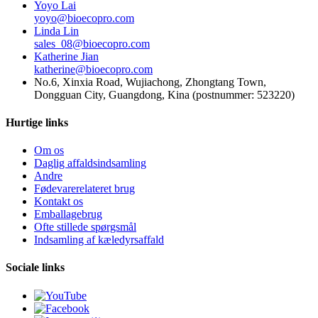
Yoyo Lai
yoyo@bioecopro.com
Linda Lin
sales_08@bioecopro.com
Katherine Jian
katherine@bioecopro.com
No.6, Xinxia Road, Wujiachong, Zhongtang Town,
Dongguan City, Guangdong, Kina (postnummer: 523220)
Hurtige links
Om os
Daglig affaldsindsamling
Andre
Fødevarerelateret brug
Kontakt os
Emballagebrug
Ofte stillede spørgsmål
Indsamling af kæledyrsaffald
Sociale links