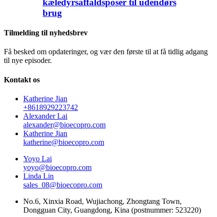
kæledyrsaffaldsposer til udendørs
brug
Tilmelding til nyhedsbrev
Få besked om opdateringer, og vær den første til at få tidlig adgang
til nye episoder.
Kontakt os
Katherine Jian
+8618929223742
Alexander Lai
alexander@bioecopro.com
Katherine Jian
katherine@bioecopro.com
Yoyo Lai
yoyo@bioecopro.com
Linda Lin
sales_08@bioecopro.com
No.6, Xinxia Road, Wujiachong, Zhongtang Town,
Dongguan City, Guangdong, Kina (postnummer: 523220)