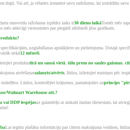
st tirgū. Vai arī, ja vēlaties izmantot savu radošumu, lai izstrādātu s
darta masveida ražošanas izpildes laiks ir
30 dienu laikā
Tomēr mēs sapro
un mēs attiecīgi vienosimies par piegādi atbilstoši jūsu grafikam.
 produktu?
specifikācijām, uzglabāšanas apstākļiem un pielietojuma. Dotajā specifi
 vairāk nekā
12 mēneši
.
ietojiet produktu
tīrā un sausā vietā
,
tālu prom no saules gaismas
,
ci
epakojuma atvēršanas
salauzts/atvērts
, lūdzu, izlietojiet maisiņus pēc iesp
ki noārdītos. Lūdzu, kontrolējiet krājumus, pamatojoties uz
princips "pir
ouse/Walmart Warehouse utt.?
 vai DDP iespējas
uz galamērķi ar atskaiti muitas dienestam, lai atvie
jumu!
aba
Lai iegūtu plašāku informāciju par citiem maksājuma veidiem, lūdzu,