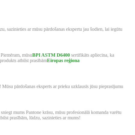
u, sazinieties ar mūsu pārdošanas ekspertu jau šodien, lai iegūtu
m. Piemēram, mūsu
BPI ASTM D6400
sertifikāts apliecina, ka
 produkts atbilst prasībām
Eiropas reģiona
! Mūsu pārdošanas eksperts ar prieku uzklausīs jūsu pieprasījumu
ētu sniegt mums Pantone krāsu, mūsu profesionālā komanda varētu
tbilst prasībām, lūdzu, sazinieties ar mums!