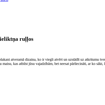
ieliktņa ruļļos
akani atveramā dizaina, ko ir viegli atvērt un uzstādīt uz atkritumu tvertn
vu maisu, kas atbilst jūsu vajadzībām, bet neesat pārliecināti, ar ko sā