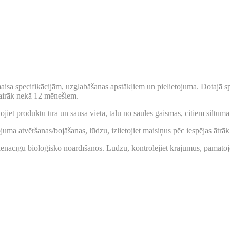
isa specifikācijām, uzglabāšanas apstākļiem un pielietojuma. Dotajā spec
vairāk nekā 12 mēnešiem.
ojiet produktu tīrā un sausā vietā, tālu no saules gaismas, citiem siltum
juma atvēršanas/bojāšanas, lūdzu, izlietojiet maisiņus pēc iespējas ātrāk
pienācīgu bioloģisko noārdīšanos. Lūdzu, kontrolējiet krājumus, pamatojo