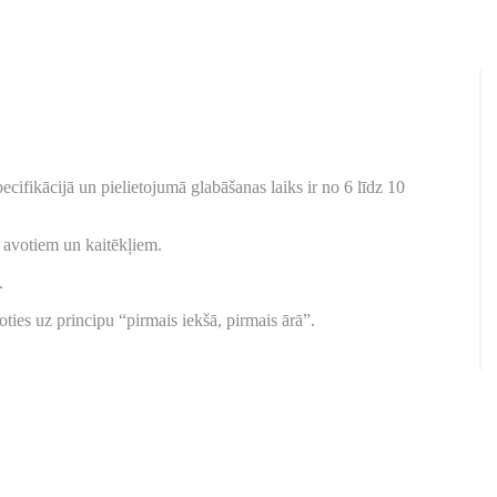
ifikācijā un pielietojumā glabāšanas laiks ir no 6 līdz 10
a avotiem un kaitēkļiem.
.
ties uz principu “pirmais iekšā, pirmais ārā”.