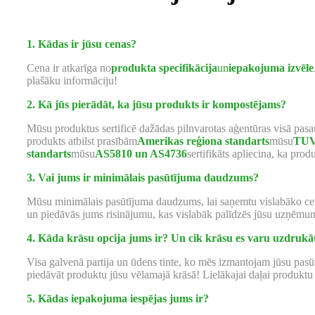
1. Kādas ir jūsu cenas?
Cena ir atkarīga no
produkta specifikācija
un
iepakojuma izvēle
plašāku informāciju!
2. Kā jūs pierādāt, ka jūsu produkts ir kompostējams?
Mūsu produktus sertificē dažādas pilnvarotas aģentūras visā pasau
produkts atbilst prasībām
Amerikas reģiona standarts
mūsu
TUV
standarts
mūsu
AS5810 un AS4736
sertifikāts apliecina, ka prod
3. Vai jums ir minimālais pasūtījuma daudzums?
Mūsu minimālais pasūtījuma daudzums, lai saņemtu vislabāko cen
un piedāvās jums risinājumu, kas vislabāk palīdzēs jūsu uzņēm
4. Kāda krāsu opcija jums ir? Un cik krāsu es varu uzdruk
Visa galvenā partija un ūdens tinte, ko mēs izmantojam jūsu pasūt
piedāvāt produktu jūsu vēlamajā krāsā! Lielākajai daļai produktu
5. Kādas iepakojuma iespējas jums ir?