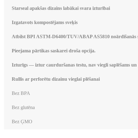
Starseal apakšas dizains labākai svara izturībai
Izgatavots kompostējams sveķis
Atbilst BPI ASTM-D6400/TUV/ABAP AS5810 noārdīšanās 
Pieejama pārtikas saskarei droša opcija.
Izturīgs — iztur caurduršanas testu, nav viegli saplēšams un
Rullis ar perforētu dizainu vieglai plēšanai
Bez BPA
Bez glutēna
Bez ĢMO