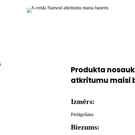
Produkta nosauku
atkritumu maisi b
Izmērs:
Pielāgošana
Biezums: