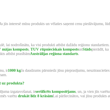
Ja jūs interesē mūsu produkts un vēlaties saņemt cenu piedāvājumu, lūdz
lē, lai nodrošinātu, ka visi produkti atbilst dažādu reģionu standartie
 mājas komposts
,
TUV rūpnieciskais komposts
un
Stāds
pierādīt, ka
ukts atbilst prasībām
Austrālijas reģiona standarts
.
u, ir
1000 kg
Ja daudzums pārsniedz jūsu pieprasījumu, neuztraucieties
umam.
āt uz produkta?
ījuma izgatavošanai, ir
sertificēts kompostējams
, un, ja vien jūs var
 mēs varētu
drukāt līdz 8 krāsām
Lai pārliecinātos, vai jūsu produkts a