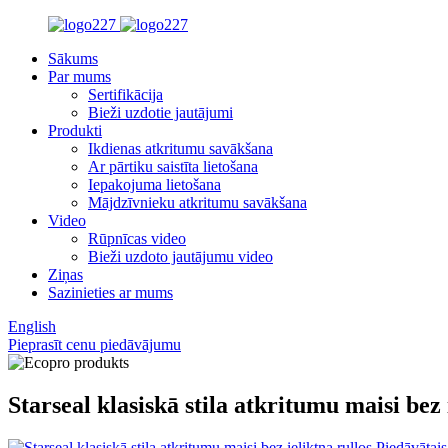
Sākums
Par mums
Sertifikācija
Bieži uzdotie jautājumi
Produkti
Ikdienas atkritumu savākšana
Ar pārtiku saistīta lietošana
Iepakojuma lietošana
Mājdzīvnieku atkritumu savākšana
Video
Rūpnīcas video
Bieži uzdoto jautājumu video
Ziņas
Sazinieties ar mums
English
Pieprasīt cenu piedāvājumu
Starseal klasiskā stila atkritumu maisi bez 