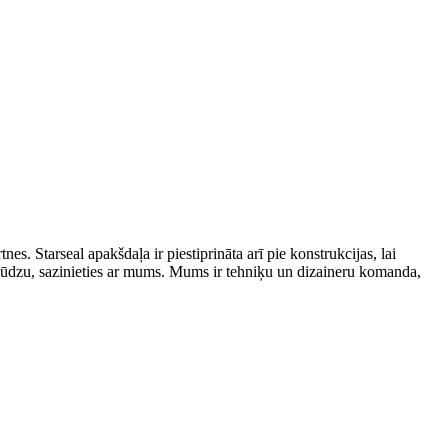
es. Starseal apakšdaļa ir piestiprināta arī pie konstrukcijas, lai
kt, lūdzu, sazinieties ar mums. Mums ir tehniķu un dizaineru komanda,