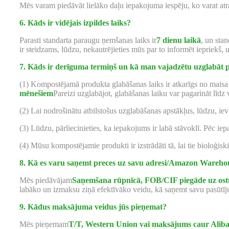
Mēs varam piedāvāt lielāko daļu iepakojuma iespēju, ko varat atra
6. Kāds ir vidējais izpildes laiks?
Parasti standarta paraugu ņemšanas laiks ir
7 dienu laikā
, un stan
ir steidzams, lūdzu, nekautrējieties mūs par to informēt iepriekš, 
7. Kāds ir derīguma termiņš un kā man vajadzētu uzglabāt
(1) Kompostējamā produkta glabāšanas laiks ir atkarīgs no maisa 
mēnešiem
Pareizi uzglabājot, glabāšanas laiku var pagarināt līdz
(2) Lai nodrošinātu atbilstošus uzglabāšanas apstākļus, lūdzu, iev
(3) Lūdzu, pārliecinieties, ka iepakojums ir labā stāvoklī. Pēc i
(4) Mūsu kompostējamie produkti ir izstrādāti tā, lai tie bioloģis
8. Kā es varu saņemt preces uz savu adresi/Amazon Wareh
Mēs piedāvājam
Saņemšana rūpnīcā, FOB/CIF piegāde uz ostu
labāko un izmaksu ziņā efektīvāko veidu, kā saņemt savu pasūtī
9. Kādus maksājuma veidus jūs pieņemat?
Mēs pieņemam
T/T, Western Union vai maksājums caur Alib