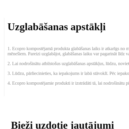
Uzglabāšanas apstākļi
1. Ecopro kompostējamā produkta glabāšanas laiks ir atkarīgs no ma
mēnešiem. Pareizi uzglabājot, glabāšanas laiku var pagarināt līdz 
2. Lai nodrošinātu atbilstošus uzglabāšanas apstākļus, lūdzu, noviet
3. Lūdzu, pārliecinieties, ka iepakojums ir labā stāvoklī. Pēc iepako
4. Ecopro kompostējamie produkti ir izstrādāti tā, lai nodrošinātu 
Bieži uzdotie jautājumi