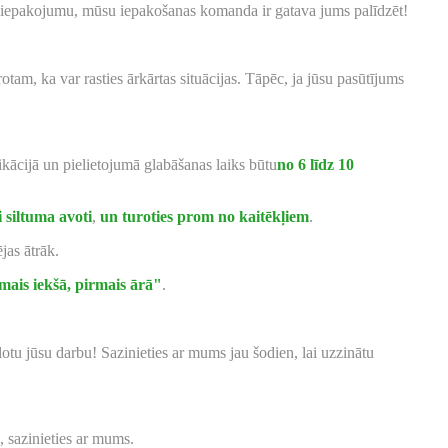
avu iepakojumu, mūsu iepakošanas komanda ir gatava jums palīdzēt!
tam, ka var rasties ārkārtas situācijas. Tāpēc, ja jūsu pasūtījums
kācijā un pielietojumā glabāšanas laiks būtu
no 6 līdz 10
ti siltuma avoti
,
un turoties prom no kaitēkļiem
.
ējas ātrāk.
mais iekšā, pirmais ārā"
.
glotu jūsu darbu! Sazinieties ar mums jau šodien, lai uzzinātu
 sazinieties ar mums.